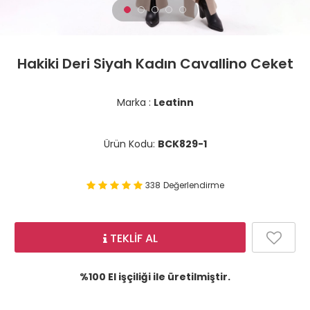
Hakiki Deri Siyah Kadın Cavallino Ceket
Marka :
Leatinn
Ürün Kodu:
BCK829-1
338
Değerlendirme
TEKLİF AL
%100 El işçiliği ile üretilmiştir.