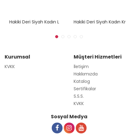
H
Akiki Deri Siyah Kadın Leopar Desenli Ceket
H
Akiki Deri Siyah Kadın Kroko Desenli Ceket
Kurumsal
Müşteri Hizmetleri
KVKK
İletişim
Hakkımızda
Katalog
Sertifikalar
S.S.S.
KVKK
Sosyal Medya